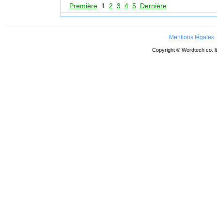
Première
1
2
3
4
5
Dernière
Mentions légales
Copyright © Wordtech co. l