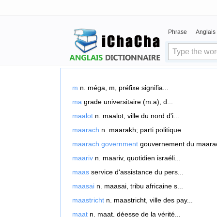
Phrase
Anglais
m
n. méga, m, préfixe signifia...
ma
grade universitaire (m.a), d...
maalot
n. maalot, ville du nord d'i...
maarach
n. maarakh; parti politique ...
maarach government
gouvernement du maa
maariv
n. maariv, quotidien israéli...
maas
service d'assistance du pers...
maasai
n. maasai, tribu africaine s...
maastricht
n. maastricht, ville des pay...
maat
n. maat, déesse de la vérité...