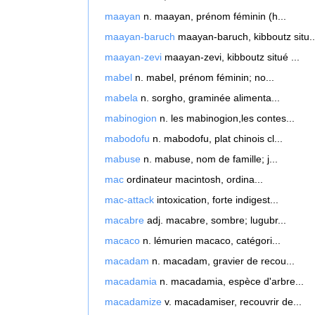
maayan
n. maayan, prénom féminin (h...
maayan-baruch
maayan-baruch, kibboutz situ..
maayan-zevi
maayan-zevi, kibboutz situé ...
mabel
n. mabel, prénom féminin; no...
mabela
n. sorgho, graminée alimenta...
mabinogion
n. les mabinogion,les contes...
mabodofu
n. mabodofu, plat chinois cl...
mabuse
n. mabuse, nom de famille; j...
mac
ordinateur macintosh, ordina...
mac-attack
intoxication, forte indigest...
macabre
adj. macabre, sombre; lugubr...
macaco
n. lémurien macaco, catégori...
macadam
n. macadam, gravier de recou...
macadamia
n. macadamia, espèce d'arbre...
macadamize
v. macadamiser, recouvrir de...